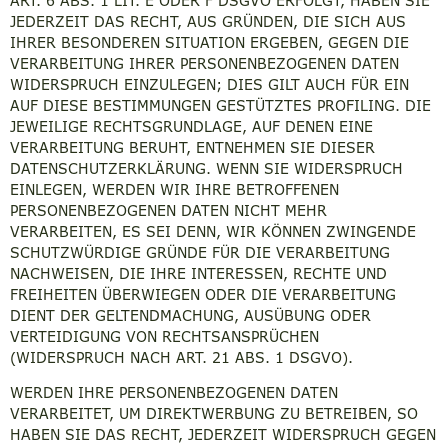
ART. 6 ABS. 1 LIT. E ODER F DSGVO ERFOLGT, HABEN SIE
JEDERZEIT DAS RECHT, AUS GRÜNDEN, DIE SICH AUS
IHRER BESONDEREN SITUATION ERGEBEN, GEGEN DIE
VERARBEITUNG IHRER PERSONENBEZOGENEN DATEN
WIDERSPRUCH EINZULEGEN; DIES GILT AUCH FÜR EIN
AUF DIESE BESTIMMUNGEN GESTÜTZTES PROFILING. DIE
JEWEILIGE RECHTSGRUNDLAGE, AUF DENEN EINE
VERARBEITUNG BERUHT, ENTNEHMEN SIE DIESER
DATENSCHUTZERKLÄRUNG. WENN SIE WIDERSPRUCH
EINLEGEN, WERDEN WIR IHRE BETROFFENEN
PERSONENBEZOGENEN DATEN NICHT MEHR
VERARBEITEN, ES SEI DENN, WIR KÖNNEN ZWINGENDE
SCHUTZWÜRDIGE GRÜNDE FÜR DIE VERARBEITUNG
NACHWEISEN, DIE IHRE INTERESSEN, RECHTE UND
FREIHEITEN ÜBERWIEGEN ODER DIE VERARBEITUNG
DIENT DER GELTENDMACHUNG, AUSÜBUNG ODER
VERTEIDIGUNG VON RECHTSANSPRÜCHEN
(WIDERSPRUCH NACH ART. 21 ABS. 1 DSGVO).
WERDEN IHRE PERSONENBEZOGENEN DATEN
VERARBEITET, UM DIREKTWERBUNG ZU BETREIBEN, SO
HABEN SIE DAS RECHT, JEDERZEIT WIDERSPRUCH GEGEN