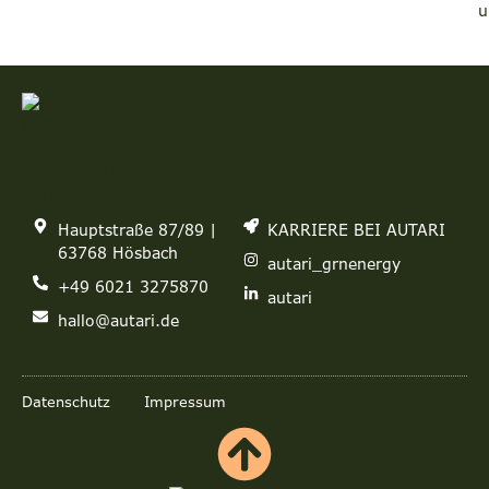
u
Hauptstraße 87/89 |
KARRIERE BEI AUTARI
63768 Hösbach
autari_grnenergy
+49 6021 3275870
autari
hallo@autari.de
Datenschutz
Impressum